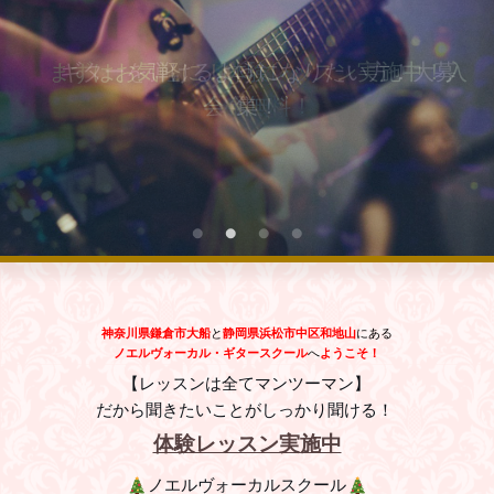
まずはお気軽に！体験レッスン実施中！入
ギターを弾けるようになりたい方！大募
会金無料！
集！
神奈川県鎌倉市大船
と
静岡県浜松市中区和地山
にある
ノエルヴォーカル・ギタースクール
へ
ようこそ！
【レッスンは全てマンツーマン】 
だから聞きたいことがしっかり聞ける！ 
体験レッスン実施中
ノエルヴォーカルスクール