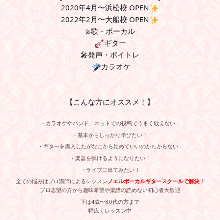
2020年4月〜浜松校 OPEN
 2022年2月〜大船校 OPEN
歌・ボーカル
🎤
ギター
🎤発声・ボイトレ
カラオケ
【こんな方にオススメ！】
・カラオケやバンド、ネットでの投稿でうまく歌えない…
・基本からしっかり学びたい！
・ギターを購入したがなにから始めていいのかわからない…
・楽器を弾けるようになりたい！
・ライブに出てみたい！
全ての悩みはプロ講師によるレッスン
ノエルボーカルギタースクールで解決！
プロ志望の方から趣味希望や楽譜の読めない初心者大歓迎
下は4歳〜80代の方まで
幅広くレッスン中