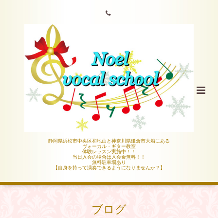
静岡県浜松市中央区和地山と神奈川県鎌倉市大船にある
ヴォーカル・ギター教室
体験レッスン実施中！！
当日入会の場合は入会金無料！！
無料駐車場あり
【自身を持って演奏できるようになりませんか？】
ブログ