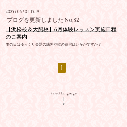
2025
06
01 13:19
/
/
ブログを更新しました No,82
【浜松校＆大船校】6月体験レッスン実施日程
のご案内
雨の日はゆっくり楽器の練習や歌の練習はいかがですか？
1
Select Language
▼