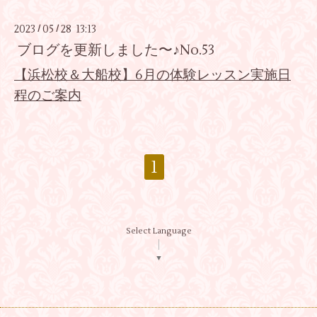
2023
05
28 13:13
/
/
ブログを更新しました〜♪No.53
【浜松校＆大船校】6月の体験レッスン実施日
程のご案内
1
Select Language
▼