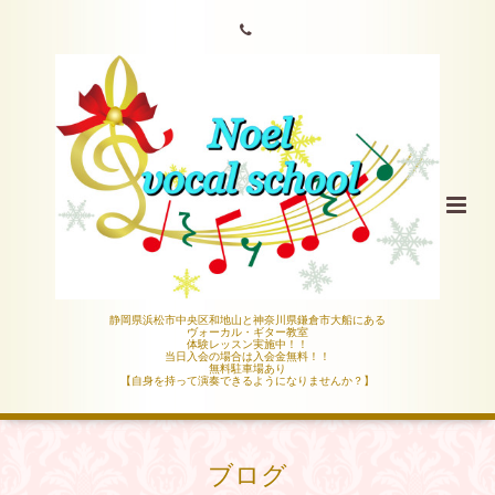
静岡県浜松市中央区和地山と神奈川県鎌倉市大船にある
ヴォーカル・ギター教室
体験レッスン実施中！！
当日入会の場合は入会金無料！！
無料駐車場あり
【自身を持って演奏できるようになりませんか？】
ブログ