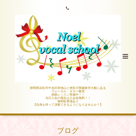
静岡県浜松市中央区和地山と神奈川県鎌倉市大船にある
ヴォーカル・ギター教室
体験レッスン実施中！！
当日入会の場合は入会金無料！！
無料駐車場あり
【自身を持って演奏できるようになりませんか？】
ブログ