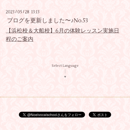
2023
05
28 13:13
/
/
ブログを更新しました〜♪No.53
【浜松校＆大船校】6月の体験レッスン実施日
程のご案内
Select Language
▼