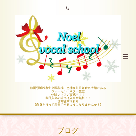
静岡県浜松市中央区和地山と神奈川県鎌倉市大船にある
ヴォーカル・ギター教室
体験レッスン実施中！！
当日入会の場合は入会金無料！！
無料駐車場あり
【自身を持って演奏できるようになりませんか？】
ブログ