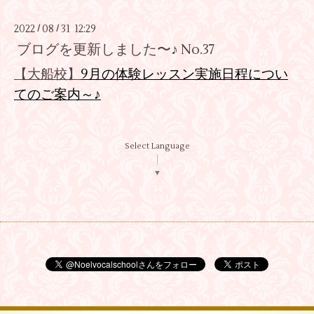
2022
08
31 12:29
/
/
ブログを更新しました〜♪ No.37
【大船校
】
9月の体験レッスン実施日程につい
てのご案内～♪
Select Language
▼