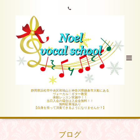
静岡県浜松市中央区和地山と神奈川県鎌倉市大船にある
ヴォーカル・ギター教室
体験レッスン実施中！！
当日入会の場合は入会金無料！！
無料駐車場あり
【自身を持って演奏できるようになりませんか？】
ブログ