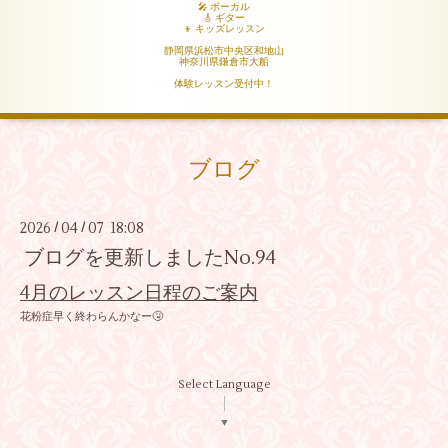
🎤 ボーカル
🎸 ギター
👦 キッズレッスン
静岡県浜松市中央区和地山
神奈川県鎌倉市大船
体験レッスン受付中！
ブログ
2026
04
07 18:08
/
/
ブログを更新しましたNo.94
4月のレッスン日程のご案内
花粉症早く終わらんかなー🤧
Select Language
▼