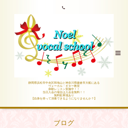
静岡県浜松市中央区和地山と神奈川県鎌倉市大船にある
ヴォーカル・ギター教室
体験レッスン実施中！！
当日入会の場合は入会金無料！！
無料駐車場あり
【自身を持って演奏できるようになりませんか？】
ブログ